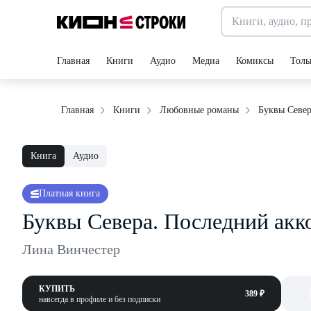
Главная
Книги
Аудио
Медиа
Комиксы
Толь
Буквы Север
Главная
Книги
Любовные романы
Книга
Аудио
Платная книга
Буквы Севера. Последний акк
Лина Винчестер
КУПИТЬ
389 ₽
навсегда в профиле и без подписки