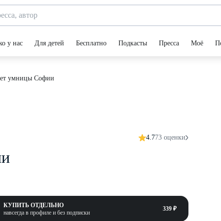
ко у нас
Для детей
Бесплатно
Подкасты
Пресса
Моё
П
рет умницы Софии
4.7
73 оценки
ии
КУПИТЬ ОТДЕЛЬНО
339 ₽
навсегда в профиле и без подписки