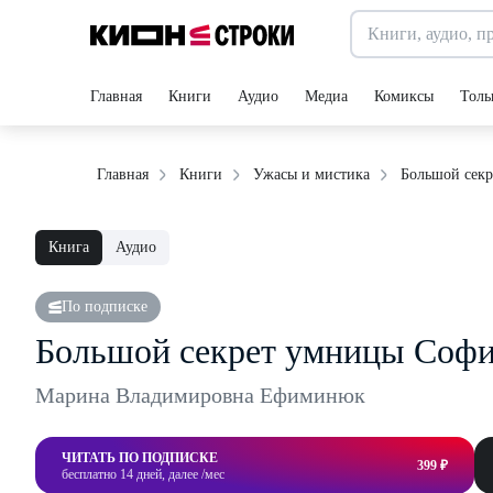
Главная
Книги
Аудио
Медиа
Комиксы
Толь
Большой сек
Главная
Книги
Ужасы и мистика
Книга
Аудио
По подписке
Большой секрет умницы Соф
Марина Владимировна Ефиминюк
ЧИТАТЬ ПО ПОДПИСКЕ
399 ₽
бесплатно 14 дней, далее /мес