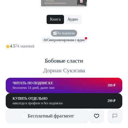
Книга
Аудио
По подписке
Синхронизирована с аудио
4.5
74 оценки
Бобовые сласти
Дориан Сукэгава
ЧИТАТЬ ПО ПОДПИСКЕ
399 ₽
бесплатно 14 дней, далее /мес
КУПИТЬ ОТДЕЛЬНО
299 ₽
навсегда в профиле и без подписки
Бесплатный фрагмент