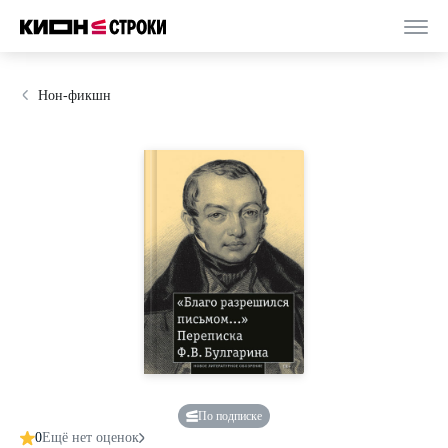
Нон-фикшн
По подписке
0
Ещё нет оценок