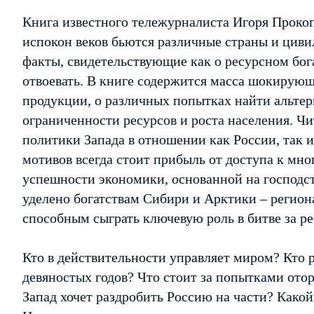
Книга известного тележурналиста Игоря Прокоп
испокон веков бьются различные страны и циви
факты, свидетельствующие как о ресурсном бога
отвоевать. В книге содержится масса шокирую
продукции, о различных попытках найти альтер
ограниченности ресурсов и роста населения. 
политики Запада в отношении как России, так и
мотивов всегда стоит прибыль от доступа к мн
успешности экономики, основанной на господст
уделено богатствам Сибири и Арктики – регио
способным сыграть ключевую роль в битве за р
Кто в действительности управляет миром? Кто 
девяностых годов? Что стоит за попытками ото
Запад хочет раздробить Россию на части? Какой 