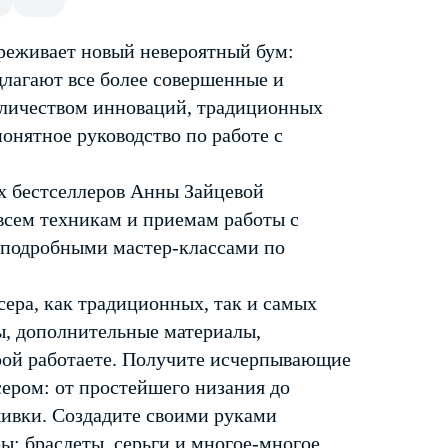
ереживает новый невероятный бум:
длагают все более совершенные и
количеством инноваций, традиционных
онятное руководство по работе с
их бестселлеров Анны Зайцевой
всем техникам и приемам работы с
 подробными мастер-классами по
исера, как традиционных, так и самых
ы, дополнительные материалы,
орой работаете. Получите исчерпывающие
сером: от простейшего низания до
ышивки. Создадите своими руками
ы: браслеты, серьги и многое-многое