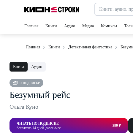
Главная
Книги
Аудио
Медиа
Комиксы
Толь
Безум
Главная
Книги
Детективная фантастика
Книга
Аудио
По подписке
Безумный рейс
Ольга Куно
ЧИТАТЬ ПО ПОДПИСКЕ
399 ₽
бесплатно 14 дней, далее /мес