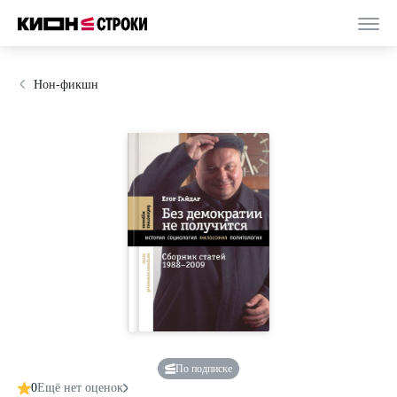
Нон-фикшн
По подписке
0
Ещё нет оценок