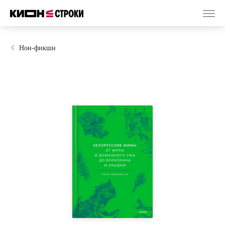
Нон-фикшн