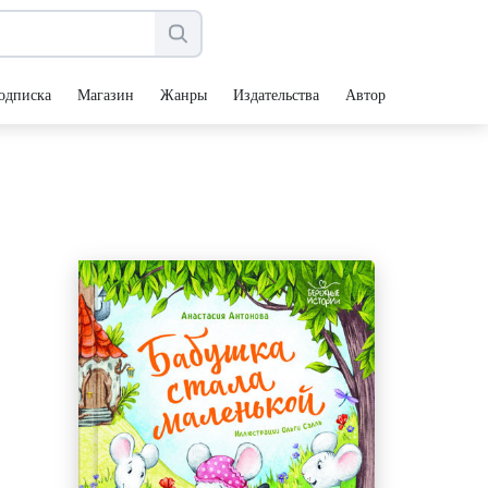
одписка
Магазин
Жанры
Издательства
Авторы