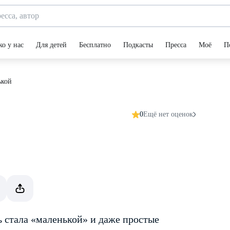
ко у нас
Для детей
Бесплатно
Подкасты
Пресса
Моё
П
ькой
0
Ещё нет оценок
 стала «маленькой» и даже простые