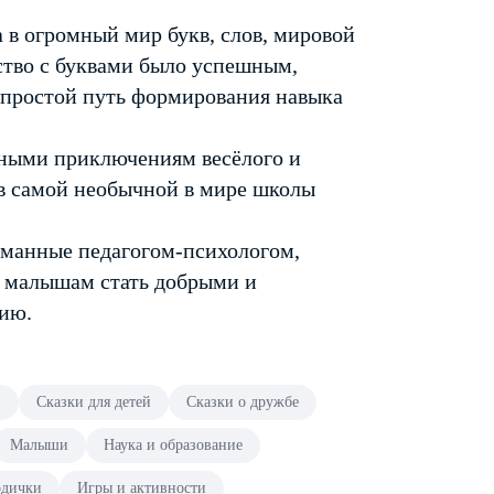
а в огромный мир букв, слов, мировой
ство с буквами было успешным,
епростой путь формирования навыка
ьными приключениям весёлого и
в самой необычной в мире школы
уманные педагогом-психологом,
 малышам стать добрыми и
нию.
й
Сказки для детей
Сказки о дружбе
Малыши
Наука и образование
одички
Игры и активности