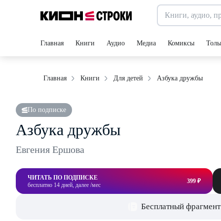
Главная
Книги
Аудио
Медиа
Комиксы
Толь
Азбука дружбы
Главная
Книги
Для детей
По подписке
Азбука дружбы
Евгения Ершова
ЧИТАТЬ ПО ПОДПИСКЕ
399 ₽
бесплатно 14 дней, далее /мес
Бесплатный фрагмент