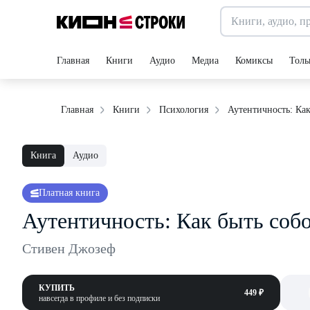
Главная
Книги
Аудио
Медиа
Комиксы
Толь
Аутентичность: Как
Главная
Книги
Психология
Книга
Аудио
Платная книга
Аутентичность: Как быть соб
Стивен Джозеф
КУПИТЬ
449 ₽
навсегда в профиле и без подписки