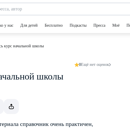
ко у нас
Для детей
Бесплатно
Подкасты
Пресса
Моё
П
сь курс начальной школы
0
Ещё нет оценок
начальной школы
териала справочник очень практичен,