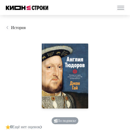
История
По подписке
0
Ещё нет оценок