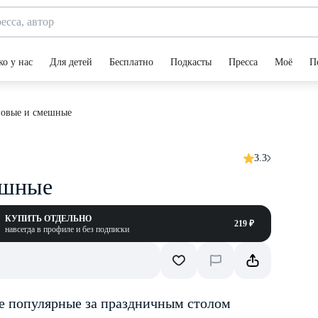
ко у нас
Для детей
Бесплатно
Подкасты
Пресса
Моё
П
новые и смешные
3.3
ешные
КУПИТЬ ОТДЕЛЬНО
219 ₽
навсегда в профиле и без подписки
ые популярные за праздничным столом