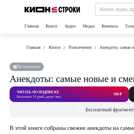
Главная
Книги
Аудио
Медиа
Комиксы
Толь
Анекдоты: самые 
Главная
Книги
Развлечения
По подписке
Анекдоты: самые новые и см
ЧИТАТЬ ПО ПОДПИСКЕ
399 ₽
бесплатно 14 дней, далее /мес
Бесплатный фрагмент
В этой книге собраны свежие анекдоты на сам