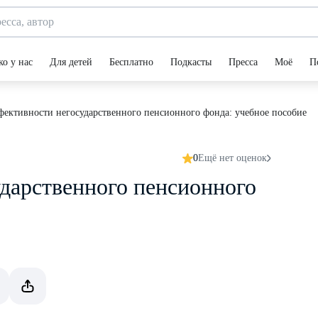
ко у нас
Для детей
Бесплатно
Подкасты
Пресса
Моё
П
фективности негосударственного пенсионного фонда: учебное пособие
0
Ещё нет оценок
дарственного пенсионного