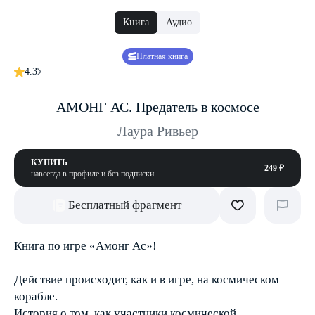
Книга
Аудио
Платная книга
4.3
АМОНГ АС. Предатель в космосе
Лаура Ривьер
КУПИТЬ
249 ₽
навсегда в профиле и без подписки
Бесплатный фрагмент
Книга по игре «Амонг Ас»!
Действие происходит, как и в игре, на космическом
корабле.
История о том, как участники космической