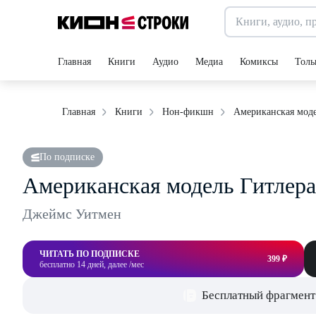
Главная
Книги
Аудио
Медиа
Комиксы
Толь
Американская моде
Главная
Книги
Нон-фикшн
По подписке
Американская модель Гитлера
Джеймс Уитмен
ЧИТАТЬ ПО ПОДПИСКЕ
399 ₽
бесплатно 14 дней, далее /мес
Бесплатный фрагмент