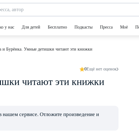
ко у нас
Для детей
Бесплатно
Подкасты
Пресса
Моё
П
а и Бурёнка. Умные детишки читают эти книжки
0
Ещё нет оценок
ишки читают эти книжки
в нашем сервисе. Отложите произведение и