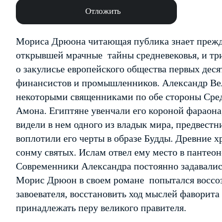
Отложить
Мориса Дрюона читающая публика знает прежде
открывшей мрачные тайны средневековья, и т
о закулисье европейского общества первых деся
финансистов и промышленников. Александр Вел
некоторыми священниками по обе стороны Сред
Амона. Египтяне увенчали его короной фараона
видели в нем одного из владык мира, предвест
воплотили его черты в образе Будды. Древние 
сонму святых. Ислам отвел ему место в пантеон
Современники Александра постоянно задавалис
Морис Дрюон в своем романе попытался воссоз
завоевателя, восстановить ход мыслей фаворита
принадлежать перу великого правителя.