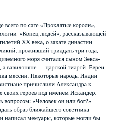
 всего по саге «Проклятые короли»,
рилогии «Конец людей», рассказывающей
тилетий ХХ века, о закате династии
икий, проживший тридцать три года,
иземного моря считался сыном Зевса-
, а вавилоняне — царской тиарой. Евреи
ника мессии. Некоторые народы Индии
христиане причислили Александра к
е своих героев под именем Искандер.
ь вопросом: «Человек он или бог?»
дать образ ближайшего советника
 и написал мемуары, которые могли бы