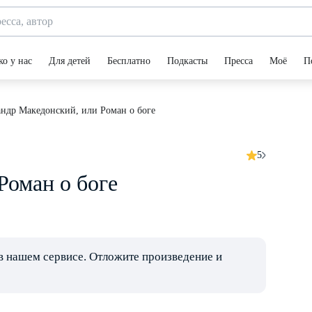
ко у нас
Для детей
Бесплатно
Подкасты
Пресса
Моё
П
ндр Македонский, или Роман о боге
5
Роман о боге
в нашем сервисе. Отложите произведение и