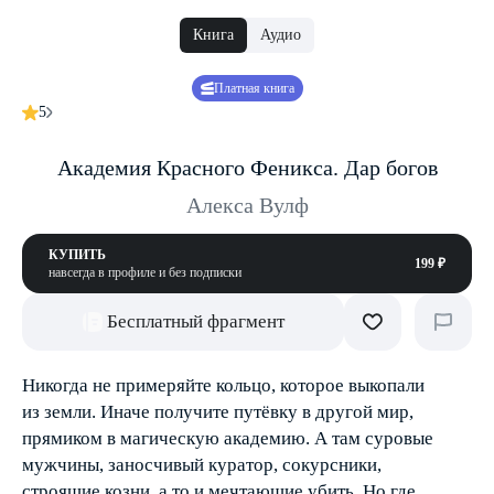
Книга
Аудио
Платная книга
5
Академия Красного Феникса. Дар богов
Алекса Вулф
КУПИТЬ
199 ₽
навсегда в профиле и без подписки
Бесплатный фрагмент
Никогда не примеряйте кольцо, которое выкопали
из земли. Иначе получите путёвку в другой мир,
прямиком в магическую академию. А там суровые
мужчины, заносчивый куратор, сокурсники,
строящие козни, а то и мечтающие убить. Но где