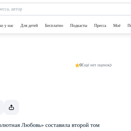
ко у нас
Для детей
Бесплатно
Подкасты
Пресса
Моё
П
0
Ещё нет оценок
солютная Любовь» составила второй том