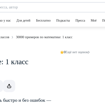
ко у нас
Для детей
Бесплатно
Подкасты
Пресса
Моё
П
30000 примеров по математике: 1 класс
лассов
0
Ещё нет оценок
: 1 класс
ть быстро и без ошибок —