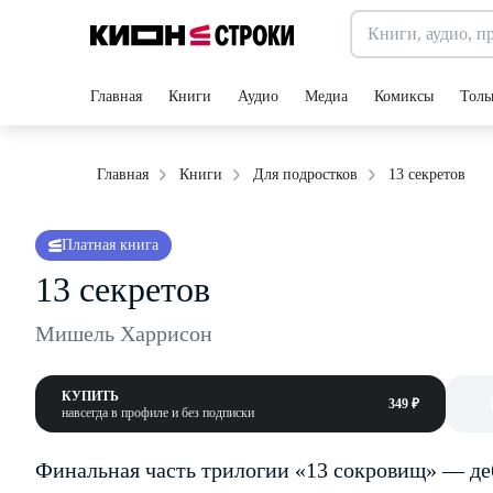
Главная
Книги
Аудио
Медиа
Комиксы
Толь
13 секретов
Главная
Книги
Для подростков
Платная книга
13 секретов
Мишель Харрисон
КУПИТЬ
349 ₽
навсегда в профиле и без подписки
Финальная часть трилогии «13 сокровищ» — д