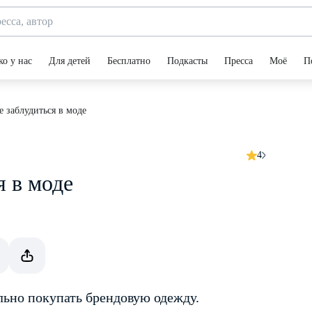
ко у нас
Для детей
Бесплатно
Подкасты
Пресса
Моё
П
е заблудиться в моде
4
я в моде
льно покупать брендовую одежду.