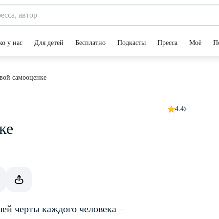
ко у нас
Для детей
Бесплатно
Подкасты
Пресса
Моё
П
овой самооценке
4.4
ке
ей черты каждого человека –