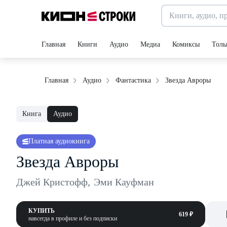
Главная
Книги
Аудио
Медиа
Комиксы
Толь
Звезда Авроры
Главная
Аудио
Фантастика
Книга
Аудио
Платная аудиокнига
Звезда Авроры
Джей Кристофф
,
Эми Кауфман
КУПИТЬ
619 ₽
навсегда в профиле и без подписки