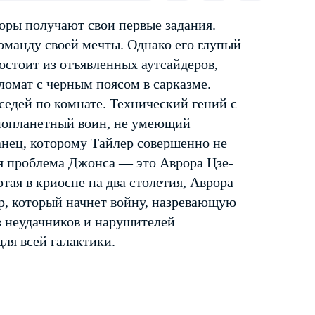
оры получают свои первые задания.
оманду своей мечты. Однако его глупый
состоит из отъявленных аутсайдеров,
ломат с черным поясом в сарказме.
седей по комнате. Технический гений с
Инопланетный воин, не умеющий
анец, которому Тайлер совершенно не
ая проблема Джонса — это Аврора Цзе-
тая в криосне на два столетия, Аврора
р, который начнет войну, назревающую
з неудачников и нарушителей
ля всей галактики.