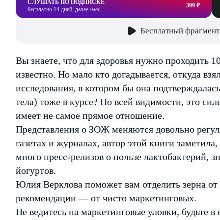
СЛУШАТЬ ПО ПОДПИСКЕ
399 ₽
бесплатно 14 дней, далее /мес
Бесплатный фрагмент
Вы знаете, что для здоровья нужно проходить 1
известно. Но мало кто догадывается, откуда взя
исследования, в котором бы она подтверждалас
тела) тоже в курсе? По всей видимости, это си
имеет не самое прямое отношение.
Представления о ЗОЖ меняются довольно регуля
газетах и журналах, автор этой книги заметила,
много пресс-релизов о пользе лактобактерий, з
йогуртов.
Юлия Верклова поможет вам отделить зерна от 
рекомендации — от чисто маркетинговых.
Не ведитесь на маркетинговые уловки, будьте в