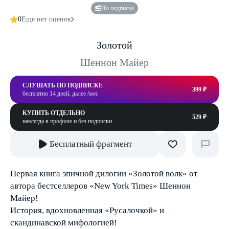
По подписке
0
Ещё нет оценок
Золотой
Шеннон Майер
СЛУШАТЬ ПО ПОДПИСКЕ
399 ₽
бесплатно 14 дней, далее /мес
КУПИТЬ ОТДЕЛЬНО
529 ₽
навсегда в профиле и без подписки
Бесплатный фрагмент
Первая книга эпичной дилогии «Золотой волк» от
автора бестселлеров «New York Times» Шеннон
Майер!
История, вдохновленная «Русалочкой» и
скандинавской мифологией!