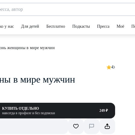
ко у нас
Для детей
Бесплатно
Подкасты
Пресса
Моё
П
знь женщины в мире мужчин
4
ы в мире мужчин
КУПИТЬ ОТДЕЛЬНО
249 ₽
навсегда в профиле и без подписки