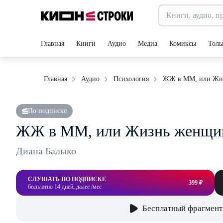
Главная
Книги
Аудио
Медиа
Комиксы
Толь
ЖЖ в ММ, или Жи
Главная
Аудио
Психология
По подписке
ЖЖ в ММ, или Жизнь женщин
Диана Балыко
СЛУШАТЬ ПО ПОДПИСКЕ
399 ₽
бесплатно 14 дней, далее /мес
Бесплатный фрагмент