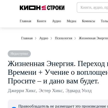
Главная
Книги
Аудио
Медиа
Комиксы
Толь
Жизненная Энергия.
Главная
Аудио
Психология
Недоступно
Жизненная Энергия. Переход 
Времени + Учение о воплощен
Просите – и дано вам будет.
Джерри Хикс
,
Эстер Хикс
,
Эдвард Уолд
Правообладатель не размещает это произведение 