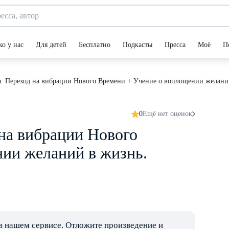
ко у нас
Для детей
Бесплатно
Подкасты
Пресса
Моё
П
 Переход на вибрации Нового Времени + Учение о воплощении желаний 
0
Ещё нет оценок
на вибрации Нового
ии желаний в жизнь.
в нашем сервисе. Отложите произведение и