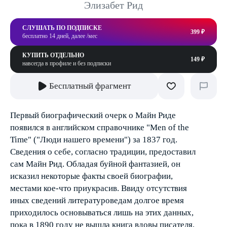
Элизабет Рид
СЛУШАТЬ ПО ПОДПИСКЕ
399 ₽
бесплатно 14 дней, далее /мес
КУПИТЬ ОТДЕЛЬНО
149 ₽
навсегда в профиле и без подписки
Бесплатный фрагмент
Первый биографический очерк о Майн Риде
появился в английском справочнике "Men of the
Time" ("Люди нашего времени") за 1837 год.
Сведения о себе, согласно традиции, предоставил
сам Майн Рид. Обладая буйной фантазией, он
исказил некоторые факты своей биографии,
местами кое-что приукрасив. Ввиду отсутствия
иных сведений литературоведам долгое время
приходилось основываться лишь на этих данных,
пока в 1890 году не вышла книга вдовы писателя,