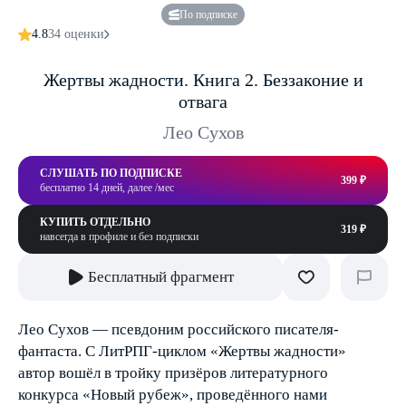
По подписке
4.8
34 оценки
Жертвы жадности. Книга 2. Беззаконие и
отвага
Лео Сухов
СЛУШАТЬ ПО ПОДПИСКЕ
399 ₽
бесплатно 14 дней, далее /мес
КУПИТЬ ОТДЕЛЬНО
319 ₽
навсегда в профиле и без подписки
Бесплатный фрагмент
Лео Сухов — псевдоним российского писателя-
фантаста. С ЛитРПГ-циклом «Жертвы жадности»
автор вошёл в тройку призёров литературного
конкурса «Новый рубеж», проведённого нами