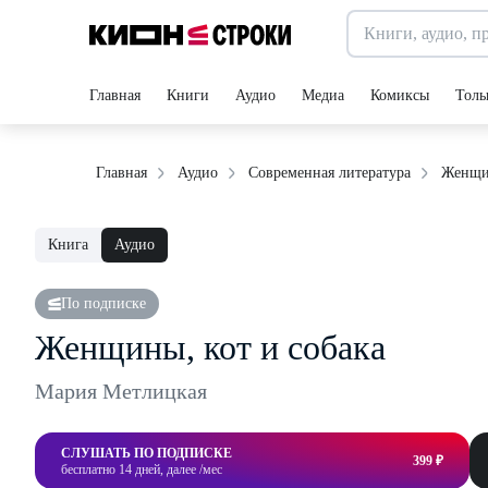
Главная
Книги
Аудио
Медиа
Комиксы
Толь
Женщин
Главная
Аудио
Современная литература
Книга
Аудио
По подписке
Женщины, кот и собака
Мария Метлицкая
СЛУШАТЬ ПО ПОДПИСКЕ
399 ₽
бесплатно 14 дней, далее /мес