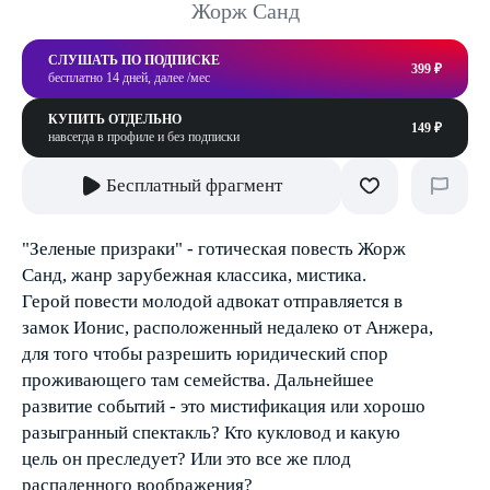
Жорж Санд
СЛУШАТЬ ПО ПОДПИСКЕ
399 ₽
бесплатно 14 дней, далее /мес
КУПИТЬ ОТДЕЛЬНО
149 ₽
навсегда в профиле и без подписки
Бесплатный фрагмент
"Зеленые призраки" - готическая повесть Жорж
Санд, жанр зарубежная классика, мистика.
Герой повести молодой адвокат отправляется в
замок Ионис, расположенный недалеко от Анжера,
для того чтобы разрешить юридический спор
проживающего там семейства. Дальнейшее
развитие событий - это мистификация или хорошо
разыгранный спектакль? Кто кукловод и какую
цель он преследует? Или это все же плод
распаленного воображения?