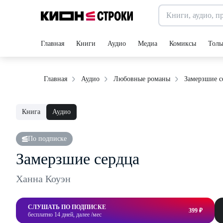
Главная
Книги
Аудио
Медиа
Комиксы
Толь
Замерзшие с
Главная
Аудио
Любовные романы
Книга
Аудио
По подписке
Замерзшие сердца
Ханна Коуэн
СЛУШАТЬ ПО ПОДПИСКЕ
399 ₽
бесплатно 14 дней, далее /мес