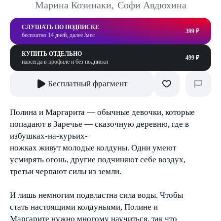
Марина Козинаки
,
Софи Авдюхина
СЛУШАТЬ ПО ПОДПИСКЕ
399 ₽
бесплатно 14 дней, далее /мес
КУПИТЬ ОТДЕЛЬНО
499 ₽
навсегда в профиле и без подписки
Бесплатный фрагмент
Полина и Маргарита — обычные девочки, которые
попадают в Заречье — сказочную деревню, где в
избушках-на-курьих-
ножках живут молодые колдуны. Одни умеют
усмирять огонь, другие подчиняют себе воздух,
третьи черпают силы из земли.
И лишь немногим подвластна сила воды. Чтобы
стать настоящими колдуньями, Полине и
Маргарите нужно многому научиться, так что