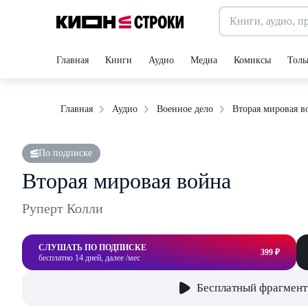
Главная
Книги
Аудио
Медиа
Комиксы
Толь
Вторая мировая в
Главная
Аудио
Военное дело
По подписке
Вторая мировая война
Руперт Колли
СЛУШАТЬ ПО ПОДПИСКЕ
399 ₽
бесплатно 14 дней, далее /мес
Бесплатный фрагмент