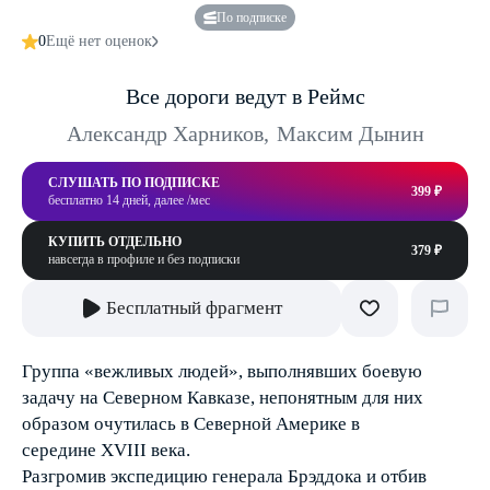
По подписке
0
Ещё нет оценок
Все дороги ведут в Реймс
Александр Харников
,
Максим Дынин
СЛУШАТЬ ПО ПОДПИСКЕ
399 ₽
бесплатно 14 дней, далее /мес
КУПИТЬ ОТДЕЛЬНО
379 ₽
навсегда в профиле и без подписки
Бесплатный фрагмент
Группа «вежливых людей», выполнявших боевую
задачу на Северном Кавказе, непонятным для них
образом очутилась в Северной Америке в
середине XVIII века.
Разгромив экспедицию генерала Брэддока и отбив