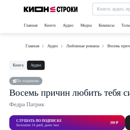
Главная
Книги
Аудио
Медиа
Комиксы
Толь
Восемь прич
Главная
Аудио
Любовные романы
Книга
Аудио
По подписке
Восемь причин любить тебя с
Федра Патрик
СЛУШАТЬ ПО ПОДПИСКЕ
399 ₽
бесплатно 14 дней, далее /мес