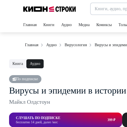
Главная
Книги
Аудио
Медиа
Комиксы
Толь
Вирусы и эпидеми
Главная
Аудио
Вирусология
Книга
Аудио
По подписке
Вирусы и эпидемии в истории
Майкл Олдстоун
СЛУШАТЬ ПО ПОДПИСКЕ
399 ₽
бесплатно 14 дней, далее /мес