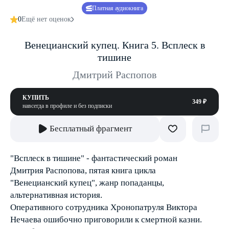
Платная аудиокнига
0
Ещё нет оценок
Венецианский купец. Книга 5. Всплеск в
тишине
Дмитрий Распопов
КУПИТЬ
349 ₽
навсегда в профиле и без подписки
Бесплатный фрагмент
"Всплеск в тишине" - фантастический роман
Дмитрия Распопова, пятая книга цикла
"Венецианский купец", жанр попаданцы,
альтернативная история.
Оперативного сотрудника Хронопатруля Виктора
Нечаева ошибочно приговорили к смертной казни.