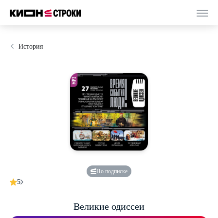
История
По подписке
5
Великие одиссеи