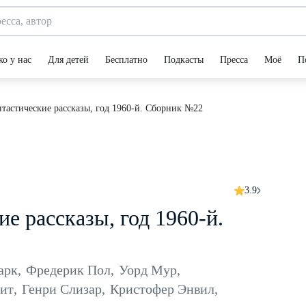
ко у нас
Для детей
Бесплатно
Подкасты
Пресса
Моё
П
тастические рассказы, год 1960-й. Сборник №22
3.9
е рассказы, год 1960-й.
арк
,
Фредерик Пол
,
Уорд Мур
,
ит
,
Генри Слизар
,
Кристофер Энвил
,