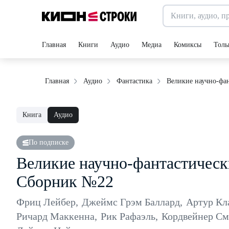
Главная
Книги
Аудио
Медиа
Комиксы
Толь
Великие научно-фан
Главная
Аудио
Фантастика
Книга
Аудио
По подписке
Великие научно-фантастически
Сборник №22
Фриц Лейбер
,
Джеймс Грэм Баллард
,
Артур Кл
Ричард Маккенна
,
Рик Рафаэль
,
Кордвейнер См