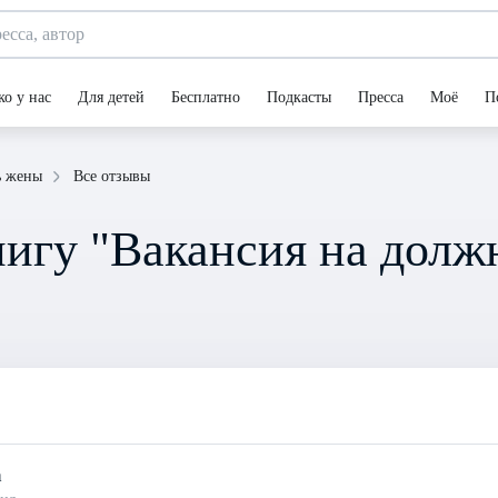
ко у нас
Для детей
Бесплатно
Подкасты
Пресса
Моё
П
Все отзывы
ь жены
игу "Вакансия на долж
а