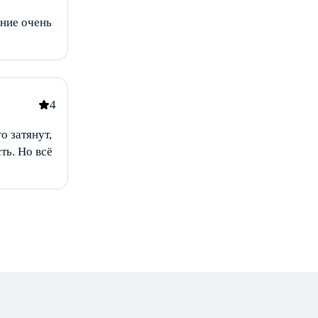
ание очень
4
о затянут,
ть. Но всё