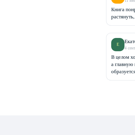
11 ию
Книга пон
растянуть,
Екат
Е
4 сен
В целом хо
а главную 
образуется