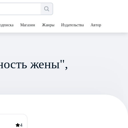
одписка
Магазин
Жанры
Издательства
Авторы
ность жены",
4