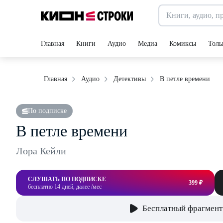
Главная
Книги
Аудио
Медиа
Комиксы
Толь
В петле времени
Главная
Аудио
Детективы
По подписке
В петле времени
Лора Кейли
СЛУШАТЬ ПО ПОДПИСКЕ
399 ₽
бесплатно 14 дней, далее /мес
Бесплатный фрагмент