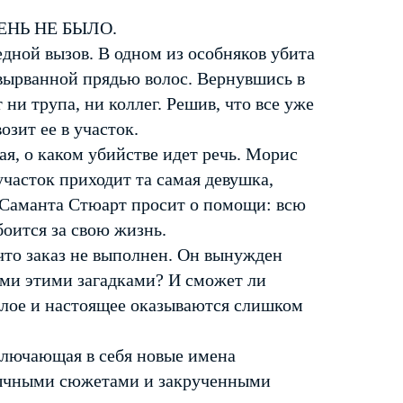
НЬ НЕ БЫЛО.
дной вызов. В одном из особняков убита
 вырванной прядью волос. Вернувшись в
 ни трупа, ни коллег. Решив, что все уже
озит ее в участок.
я, о каком убийстве идет речь. Морис
участок приходит та самая девушка,
 Саманта Стюарт просит о помощи: всю
боится за свою жизнь.
что заказ не выполнен. Он вынужден
еми этими загадками? И сможет ли
шлое и настоящее оказываются слишком
включающая в себя новые имена
бычными сюжетами и закрученными