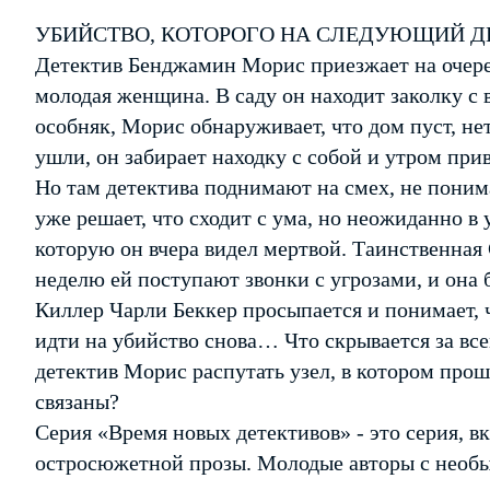
УБИЙСТВО, КОТОРОГО НА СЛЕДУЮЩИЙ ДЕ
Детектив Бенджамин Морис приезжает на очере
молодая женщина. В саду он находит заколку с
особняк, Морис обнаруживает, что дом пуст, нет
ушли, он забирает находку с собой и утром прив
Но там детектива поднимают на смех, не понима
уже решает, что сходит с ума, но неожиданно в 
которую он вчера видел мертвой. Таинственная
неделю ей поступают звонки с угрозами, и она 
Киллер Чарли Беккер просыпается и понимает, 
идти на убийство снова… Что скрывается за вс
детектив Морис распутать узел, в котором про
связаны?
Серия «Время новых детективов» - это серия, 
остросюжетной прозы. Молодые авторы с нео