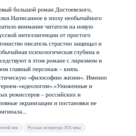
рвый большой роман Достоевского,
ылки.Написанное в эпоху необычайного
ратило внимание читателя на новую
усской интеллигенции от простого
тоинство писатель страстно защищал и
еобычайная психологическая глубина и
седствуют в этом романе с лиризмом и
ом главный персонаж – князь
оистическую «философию жизни». Именно
я героем-«идеологом».«Униженные и
ых режиссеров – российских и
ловные экранизации и постановки не
игинала...
лотой век
Русская литература XIX века