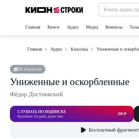
Главная
Книги
Аудио
Медиа
Комиксы
Толь
Униженные и оскорбл
Главная
Аудио
Классика
По подписке
Униженные и оскорбленные
Фёдор Достоевский
СЛУШАТЬ ПО ПОДПИСКЕ
399 ₽
бесплатно 14 дней, далее /мес
Бесплатный фрагмент