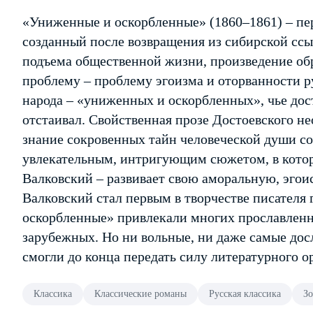
«Униженные и оскорбленные» (1860–1861) – пе
созданный после возвращения из сибирской сс
подъема общественной жизни, произведение об
проблему – проблему эгоизма и оторванности р
народа – «униженных и оскорбленных», чье дос
отстаивал. Свойственная прозе Достоевского н
знание сокровенных тайн человеческой души со
увлекательным, интригующим сюжетом, в котор
Валковский – развивает свою аморальную, эг
Валковский стал первым в творчестве писател
оскорбленные» привлекали многих прославленн
зарубежных. Но ни вольные, ни даже самые дос
смогли до конца передать силу литературного ор
Классика
Классические романы
Русская классика
Зо