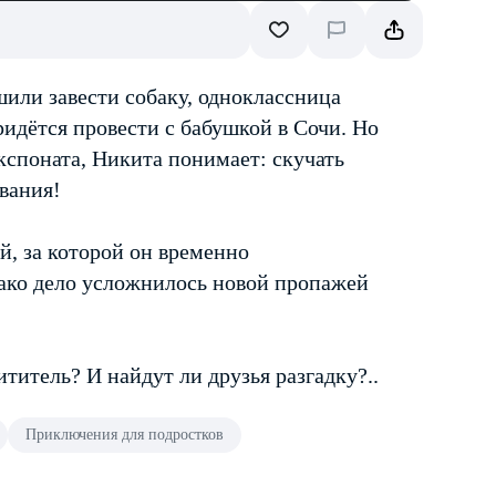
шили завести собаку, одноклассница
ридётся провести с бабушкой в Сочи. Но
кспоната, Никита понимает: скучать
ования!
й, за которой он временно
нако дело усложнилось новой пропажей
титель? И найдут ли друзья разгадку?..
Приключения для подростков