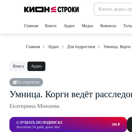
Главная
Книги
Аудио
Медиа
Комиксы
Толь
Умница. Корги 
Главная
Аудио
Для подростков
Книга
Аудио
По подписке
Умница. Корги ведёт расследо
Екатерина Минаева
СЛУШАТЬ ПО ПОДПИСКЕ
399 ₽
бесплатно 14 дней, далее /мес