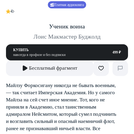
Платная аудиокнига
4
Ученик воина
Лоис Макмастер Буджолд
КУПИТЬ
499 ₽
навсегда в профиле и без подписки
Бесплатный фрагмент
Майлзу Форкосигану никогда не бывать военным,
— так считает Имперская Академия. Но у самого
Майлза на сей счет иное мнение. Тот, кого не
приняли в Академию, стал таинственным
адмиралом Нейсмитом, который сумел подчинить
и возглавить сильный и опасный наемничий флот,
ранее не признававший ничьей власти. Все