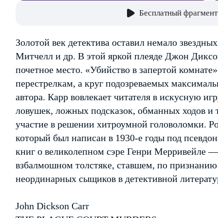
Бесплатный фрагмент
Золотой век детектива оставил немало звездных 
Митчелл и др. В этой яркой плеяде Джон Диксо
почетное место. «Убийство в запертой комнате»
перестрелкам, а круг подозреваемых максимал
автора. Карр вовлекает читателя в искусную игр
ловушек, ложных подсказок, обманных ходов и 
участие в решении хитроумной головоломки. Р
который был написан в 1930-е годы под псевд
книг о великолепном сэре Генри Мерривейле —
взбалмошном толстяке, ставшем, по признанию
неординарных сыщиков в детективной литерату
John Dickson Carr