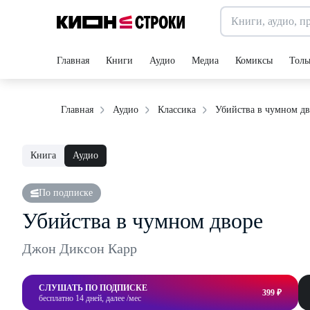
Главная
Книги
Аудио
Медиа
Комиксы
Толь
Убийства в чумном дв
Главная
Аудио
Классика
Книга
Аудио
По подписке
Убийства в чумном дворе
Джон Диксон Карр
СЛУШАТЬ ПО ПОДПИСКЕ
399 ₽
бесплатно 14 дней, далее /мес