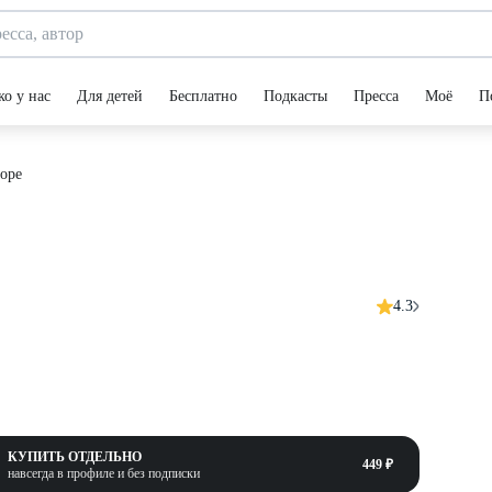
ко у нас
Для детей
Бесплатно
Подкасты
Пресса
Моё
П
оре
4.3
КУПИТЬ ОТДЕЛЬНО
449 ₽
навсегда в профиле и без подписки